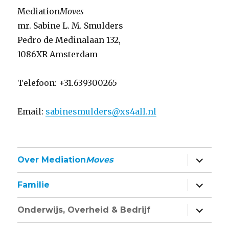
Mediation
Moves
mr. Sabine L. M. Smulders
Pedro de Medinalaan 132,
1086XR Amsterdam
Telefoon: +31.639300265
Email:
sabinesmulders@xs4all.nl
vouw
Over Mediation
Moves
sub-
menu
uit
vouw
Familie
sub-
menu
uit
vouw
Onderwijs, Overheid & Bedrijf
sub-
menu